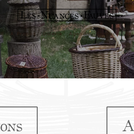
il
A Propos
Galerie
Agenda
Contact
Bo
ions
A