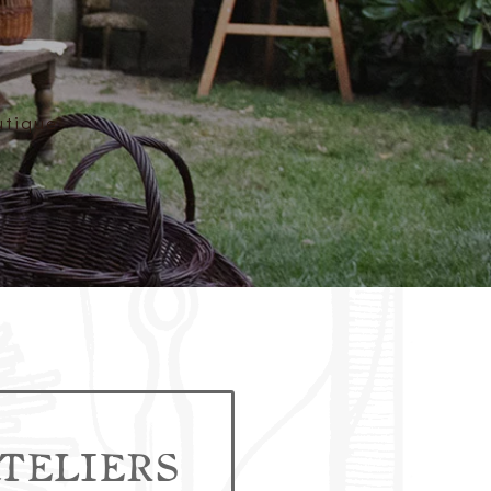
utique
teliers