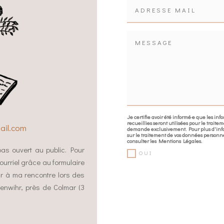
Je certifie avoir été informé·e que les inf
recueillies seront utilisées pour le traite
ail.com
demande exclusivement. Pour plus d'inf
sur le traitement de vos données personne
consulter les Mentions Légales.
t pas ouvert au public. Pour
OUI
ourriel grâce au formulaire
ir à ma rencontre lors des
penwihr, près de Colmar (3