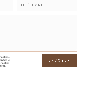
ormations
ment de la
ENVOYER
ormation
lles,